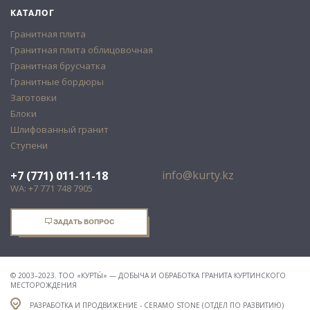
КАТАЛОГ
Гранитная плита
Гранитная плита облицовочная
Гранитная брусчатка
Гранитные бордюры
Заготовки
Блоки
Шлифованный гранит
Ступени
info@kurty.kz
+7 (771) 011-11-18
WA: +7 771 748 7905
ЗАДАТЬ ВОПРОС
© 2003–2023. ТОО «КУРТЫ̀» — ДОБЫЧА И ОБРАБОТКА ГРАНИТА КУРТИНСКОГО
МЕСТОРОЖДЕНИЯ
РАЗРАБОТКА И ПРОДВИЖЕНИЕ - CERAMO STONE (ОТДЕЛ ПО РАЗВИТИЮ)