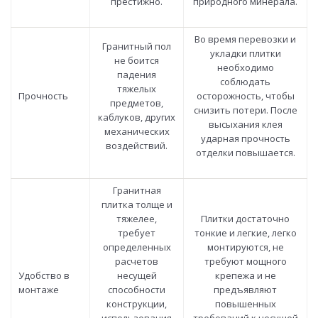
престижно.
природного минерала.
Во время перевозки и
Гранитный пол
укладки плитки
не боится
необходимо
падения
соблюдать
тяжелых
Прочность
осторожность, чтобы
предметов,
снизить потери. После
каблуков, других
высыхания клея
механических
ударная прочность
воздействий.
отделки повышается.
Гранитная
плитка толще и
тяжелее,
Плитки достаточно
требует
тонкие и легкие, легко
определенных
монтируются, не
расчетов
требуют мощного
Удобство в
несущей
крепежа и не
монтаже
способности
предъявляют
конструкции,
повышенных