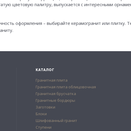
огатую цветовую палитру, выпускается с интересными орнам
чность оформления – выбирайте керамогранит или плитку. Те
аниту.
КАТАЛОГ
Гранитная плита
Гранитная плита облицовочная
Гранитная брусчатка
Гранитные бордюры
Заготовки
Блоки
Шлифованный гранит
Ступени