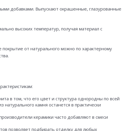
льными добавками. Выпускают окрашенные, глазурованные
мально высоких температур, получая материал с
ое покрытие от натурального можно по характерному
тва.
арактеристикам:
та в том, что его цвет и структура однородны по всей
из натурального камня останется в практически
производители керамики часто добавляют в смеси
итов позволяет подбирать отделку для любых