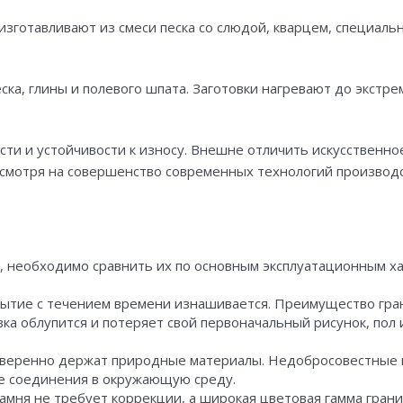
 изготавливают из смеси песка со слюдой, кварцем, специа
ска, глины и полевого шпата. Заготовки нагревают до экстре
сти и устойчивости к износу. Внешне отличить искусственн
несмотря на совершенство современных технологий производс
а, необходимо сравнить их по основным эксплуатационным х
ытие с течением времени изнашивается. Преимущество грани
вка облупится и потеряет свой первоначальный рисунок, пол 
а уверенно держат природные материалы. Недобросовестные 
е соединения в окружающую среду.
камня не требует коррекции, а широкая цветовая гамма гран