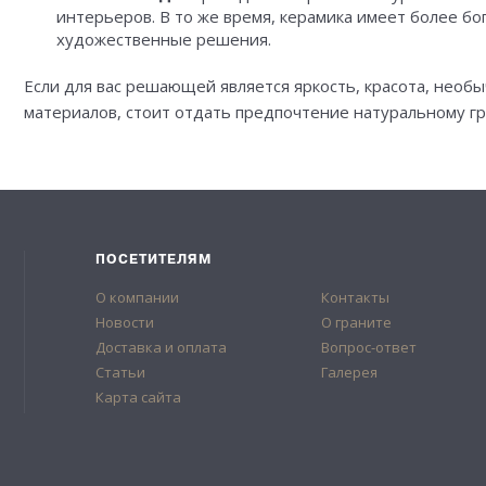
интерьеров. В то же время, керамика имеет более б
художественные решения.
Если для вас решающей является яркость, красота, необы
материалов, стоит отдать предпочтение натуральному гр
ПОСЕТИТЕЛЯМ
О компании
Контакты
Новости
О граните
Доставка и оплата
Вопрос-ответ
Статьи
Галерея
Карта сайта