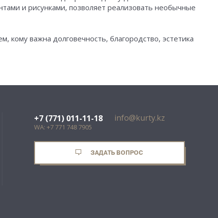
ентами и рисунками, позволяет реализовать необычные
м, кому важна долговечность, благородство, эстетика
info@kurty.kz
+7 (771) 011-11-18
WA: +7 771 748 7905
ЗАДАТЬ ВОПРОС