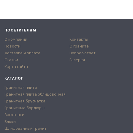
ПОСЕТИТЕЛЯМ
О компании
Контакты
Новости
О граните
Доставка и оплата
Вопрос-ответ
Статьи
Галерея
Карта сайта
КАТАЛОГ
Гранитная плита
Гранитная плита облицовочная
Гранитная брусчатка
Гранитные бордюры
Заготовки
Блоки
Шлифованный гранит