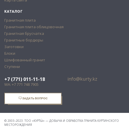
Карта сайта
КАТАЛОГ
Гранитная плита
Гранитная плита облицовочная
Гранитная брусчатка
Гранитные бордюры
Заготовки
Блоки
Шлифованный гранит
Ступени
info@kurty.kz
+7 (771) 011-11-18
WA: +7 771 748 7905
ЗАДАТЬ ВОПРОС
© 2003–2023. ТОО «КУРТЫ̀» — ДОБЫЧА И ОБРАБОТКА ГРАНИТА КУРТИНСКОГО
МЕСТОРОЖДЕНИЯ