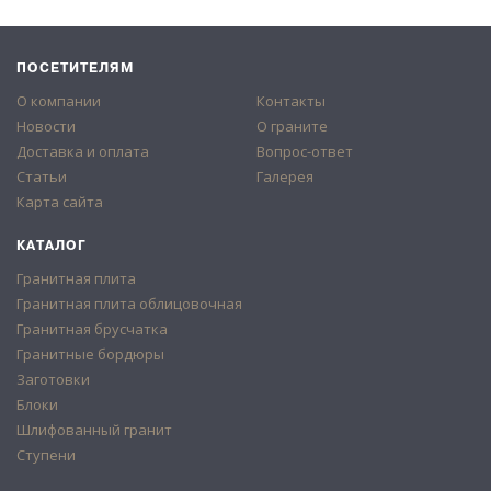
ПОСЕТИТЕЛЯМ
О компании
Контакты
Новости
О граните
Доставка и оплата
Вопрос-ответ
Статьи
Галерея
Карта сайта
КАТАЛОГ
Гранитная плита
Гранитная плита облицовочная
Гранитная брусчатка
Гранитные бордюры
Заготовки
Блоки
Шлифованный гранит
Ступени