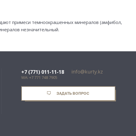
бладают примеси темноокрашенных минералов (амфибол,
минералов незначительный.
info@kurty.kz
+7 (771) 011-11-18
WA: +7 771 748 7905
ЗАДАТЬ ВОПРОС