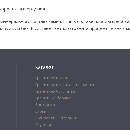
корость затвердения.
от минерального состава камня. Если в составе породы прео
ниями или без. В составе светлого гранита процент темных 
КАТАЛОГ
Гранитная плита
Гранитная плита облицовочная
Гранитная брусчатка
Гранитные бордюры
Заготовки
Блоки
Шлифованный гранит
Ступени