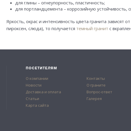
для глины – огнеупорность, пластичность;
для портландцемента – коррозийную устойчивость, с
Яркость, окрас и интенсивность цвета гранита зависят 
пироксен, слюда), то получается
темный гранит
с вкрапле
ПОСЕТИТЕЛЯМ
О компании
Контакты
Новости
О граните
Доставка и оплата
Вопрос-ответ
Статьи
Галерея
Карта сайта