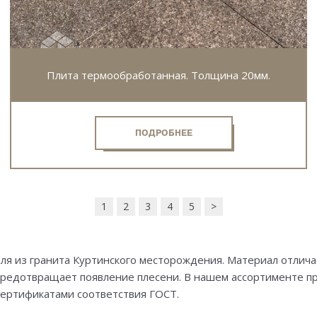
Плита термообработанная. Толщина 20мм.
ПОДРОБНЕЕ
1
2
3
4
5
>
я из гранита Куртинского месторождения. Материал отлич
, предотвращает появление плесени. В нашем ассортименте 
сертификатами соответствия ГОСТ.