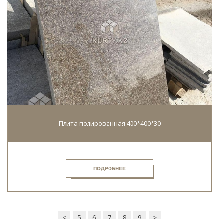
Плита полированная 400*400*30
ПОДРОБНЕЕ
<
5
6
7
8
9
>