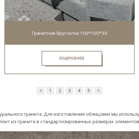
Гранитная брусчатка 100*100*30
ПОДРОБНЕЕ
<
1
2
3
4
5
>
рального гранита. Для изготовления облицовки мы использу
лит из гранита в стандартизированных размерах элементов